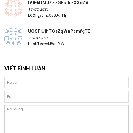
IVtEkDMJZzzGFsDrzXXdZV
13/05/2026
LOXPgycmxXdGJxTPIj
UOSFiUjhTGsZqWnPcmfgTE
28/04/2026
HasftTVeyxiJWmBsY
VIẾT BÌNH LUẬN