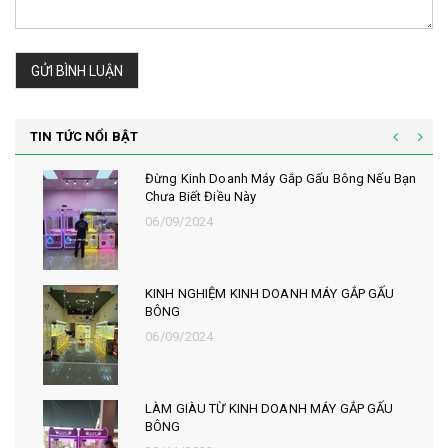
GỬI BÌNH LUẬN
TIN TỨC NỔI BẬT
Đừng Kinh Doanh Máy Gắp Gấu Bông Nếu Bạn
Chưa Biết Điều Này
06/09/2024
KINH NGHIỆM KINH DOANH MÁY GẮP GẤU
BÔNG
06/09/2024
LÀM GIÀU TỪ KINH DOANH MÁY GẮP GẤU
BÔNG