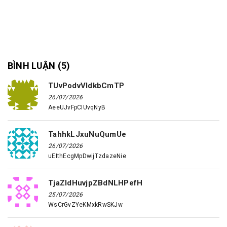
BÌNH LUẬN (
5
)
TUvPodvVIdkbCmTP
26/07/2026
AeeUJvFpCIUvqNyB
TahhkLJxuNuQumUe
26/07/2026
uEIthEcgMpDwijTzdazeNie
TjaZldHuvjpZBdNLHPefH
25/07/2026
WsCrGvZYeKMxkRwSKJw