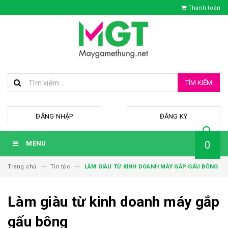
Thanh toán
TÌM KIẾM
hoặc
ĐĂNG NHẬP
ĐĂNG KÝ
0
MENU
Trang chủ
Tin tức
LÀM GIÀU TỪ KINH DOANH MÁY GẮP GẤU BÔNG
Làm giàu từ kinh doanh máy gắp
gấu bông